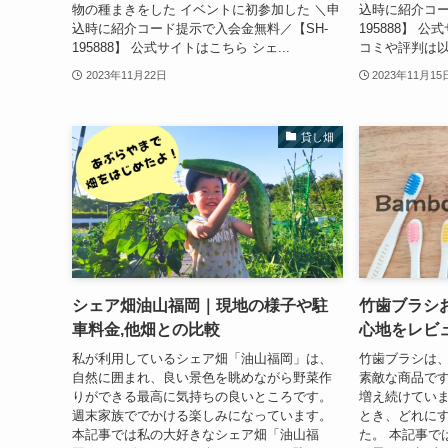
物の種まきをした イベントに初参加した ＼申
込時に紹介コー
込時に紹介コード提示で入会金無料／【SH-
195888】 
195888】 公式サイトはこちら シェ...
コミや評判は以
2023年11月22日
2023年11月15
貸し畑
シェア畑油山福岡｜現地の様子や駐
竹歯ブラシ
車料金,他畑との比較
心地をレビ
私が利用しているシェア畑「油山福岡」は、
竹歯ブラシは
自然に囲まれ、良い景色を眺めながら野菜作
素敵な商品で
りができる最高に気持ちの良いところです。
増え続けていま
週末家族ででかける楽しみになっています。
とき、どれに
本記事では私の大好きなシェア畑「油山福
た。 本記事で