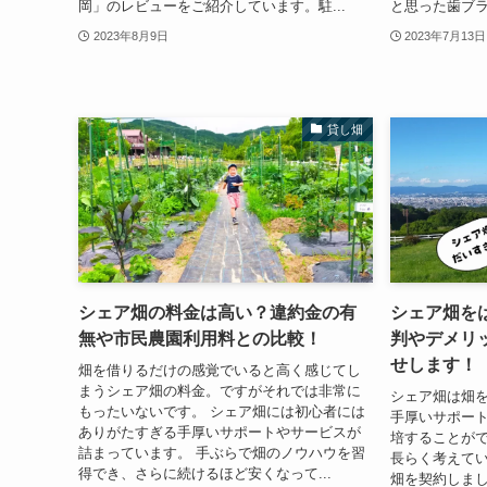
岡」のレビューをご紹介しています。駐...
と思った歯ブラ
2023年8月9日
2023年7月13日
貸し畑
シェア畑の料金は高い？違約金の有
シェア畑を
無や市民農園利用料との比較！
判やデメリ
せします！
畑を借りるだけの感覚でいると高く感じてし
まうシェア畑の料金。ですがそれでは非常に
シェア畑は畑
もったいないです。 シェア畑には初心者には
手厚いサポー
ありがたすぎる手厚いサポートやサービスが
培することがで
詰まっています。 手ぶらで畑のノウハウを習
長らく考えて
得でき、さらに続けるほど安くなって...
畑を契約しま