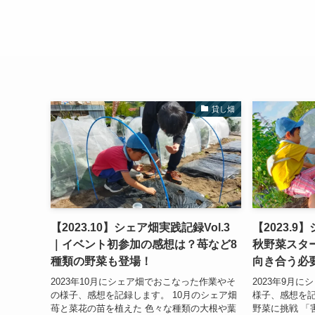
貸し畑
【2023.10】シェア畑実践記録Vol.3
【2023.9
｜イベント初参加の感想は？苺など8
秋野菜スタ
種類の野菜も登場！
向き合う必
2023年10月にシェア畑でおこなった作業やそ
2023年9月
の様子、感想を記録します。 10月のシェア畑
様子、感想を記
苺と菜花の苗を植えた 色々な種類の大根や葉
野菜に挑戦 「