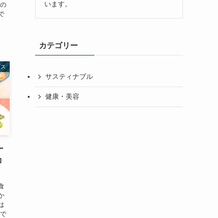
います。
んの
で
カテゴリー
ビス
サスティナブル
健康・美容
ー
コ
食
か
は
事で