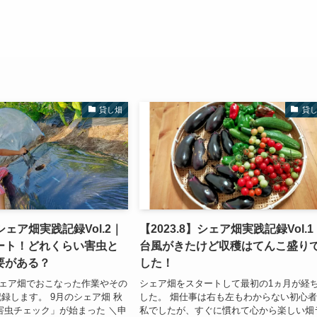
貸し畑
貸
】シェア畑実践記録Vol.2｜
【2023.8】シェア畑実践記録Vol.1
ート！どれくらい害虫と
台風がきたけど収穫はてんこ盛り
要がある？
した！
にシェア畑でおこなった作業やその
シェア畑をスタートして最初の1ヵ月が経
録します。 9月のシェア畑 秋
した。 畑仕事は右も左もわからない初心
害虫チェック」が始まった ＼申
私でしたが、すぐに慣れて心から楽しい畑