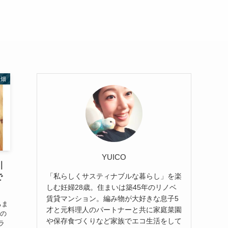
し畑
YUICO
｜
「私らしくサスティナブルな暮らし」を楽
で
しむ妊婦28歳。住まいは築45年のリノベ
賃貸マンション。編み物が大好きな息子5
ちま
才と元料理人のパートナーと共に家庭菜園
者の
や保存食づくりなど家族でエコ生活をして
ラ