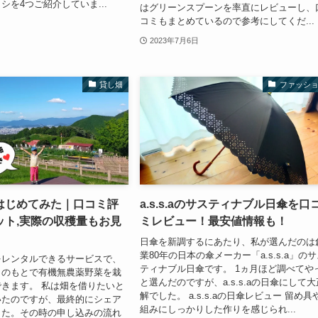
シを4つご紹介していま...
はグリーンスプーンを率直にレビューし、
コミもまとめているので参考にしてくだ...
2023年7月6日
貸し畑
ファッシ
はじめてみた｜口コミ評
a.s.s.aのサスティナブル日傘を口
ット,実際の収穫量もお見
ミレビュー！最安値情報も！
日傘を新調するにあたり、私が選んだのは
業80年の日本の傘メーカー「a.s.s.a」の
をレンタルできるサービスで、
ティナブル日傘です。 1ヵ月ほど調べてや
トのもとで有機無農薬野菜を栽
と選んだのですが、a.s.s.aの日傘にして大
きます。 私は畑を借りたいと
解でした。 a.s.s.aの日傘レビュー 留め具
いたのですが、最終的にシェア
組みにしっかりした作りを感じられ...
した。その時の申し込みの流れ