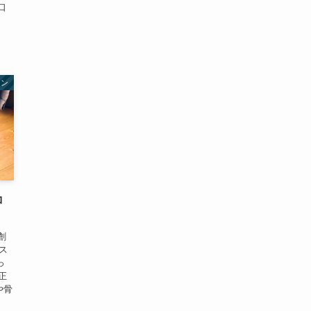
口
ョン
コ
創
サス
っ
正
や骨